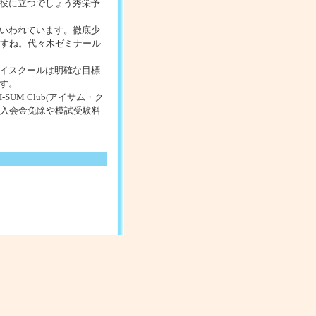
役に立つでしょう秀栄予
いわれています。徹底少
ますね。代々木ゼミナール
イスクールは明確な目標
す。
M Club(アイサム・ク
会入会金免除や模試受験料