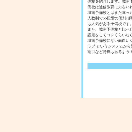
備校を紹介します。城南
事前に検討するべきでし
備校は通信教育に力をい
城南予備校とはまた違っ
人数制で55段階の個別
も人気がある予備校です
また、城南予備校と比べ
設定をしてコレくらいな
城南予備校にない面白いシ
ラブ)というシステムから
割引など特典もあるよう