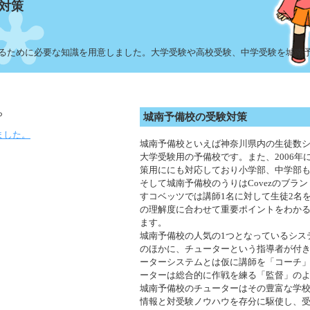
対策
るために必要な知識を用意しました。大学受験や高校受験、中学受験を城南
ら
城南予備校の受験対策
ました。
城南予備校といえば神奈川県内の生徒数
大学受験用の予備校です。また、2006年
策用ににも対応しており小学部、中学部
そして城南予備校のうりはCovezのブラ
すコベッツでは講師1名に対して生徒2名
の理解度に合わせて重要ポイントをわか
ます。
城南予備校の人気の1つとなっているシス
のほかに、チューターという指導者が付
ーターシステムとは仮に講師を「コーチ
ーターは総合的に作戦を練る「監督」の
城南予備校のチューターはその豊富な学
情報と対受験ノウハウを存分に駆使し、