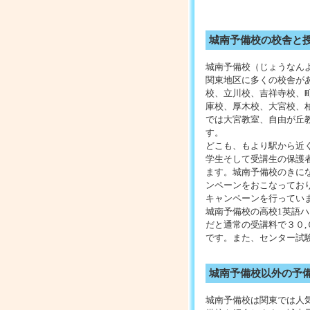
城南予備校の校舎と
城南予備校（じょうなん
関東地区に多くの校舎が
校、立川校、吉祥寺校、
庫校、厚木校、大宮校、
では大宮教室、自由が丘
す。
どこも、もより駅から近
学生そして受講生の保護
ます。城南予備校のきに
ンペーンをおこなってお
キャンペーンを行ってい
城南予備校の高校1英語
だと通常の受講料で３０,
です。また、センター試
座で1講座につき５,５０
通常授業での城南予備校
城南予備校以外の予
明確な受講料はわかりま
いるようです。城南予備
城南予備校は関東では人
く場合はどこの予備校で