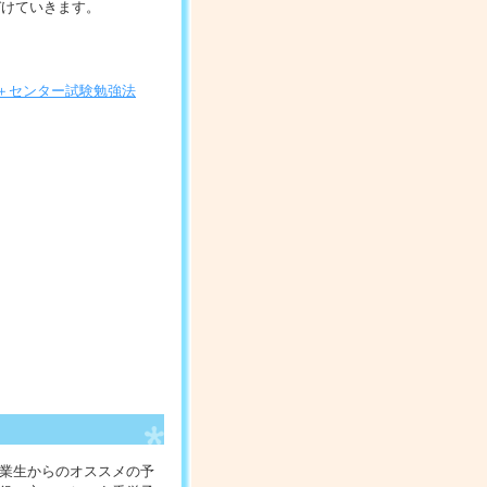
づけていきます。
00題にも及ぶ演習ドリル学
います。城南予備校の入試
テスト対策用として抜群の
＋センター試験勉強法
業生からのオススメの予