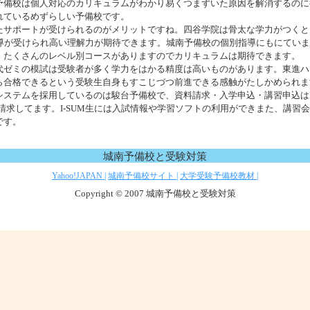
予備校は個人対応のカリキュラムがわかり易くつまずいた原因を解消するのに
ょう。
れているめずらしい予備校です。
たサポートが受けられるのがメリットですね。四谷学院は骨太な学力がつくと
指導が受けられ高い理解力が期待できます。城南予備校の個別指導にもにてい
。たくさんのレベル別コースがありますのでカリキュラムは期待できます。
代ゼミの模試は受験者が多く学力をはかる精度は高いものがあります。東進ハ
ら合格できるという受験生自身もすこじづつ前進できる感触がたしかめられま
ステムを採用しているのは駿台予備校で、資料請求・入学申込・講習申込はI-SU
請求してます。I-SUM生には入試情報や学習ソフトの利用ができまた、講習
です。
城南予備校と受験対策
Yahoo!JAPAN |
城南予備校サイト |
大学受験予備校教材 |
Copyright © 2007 城南予備校と受験対策