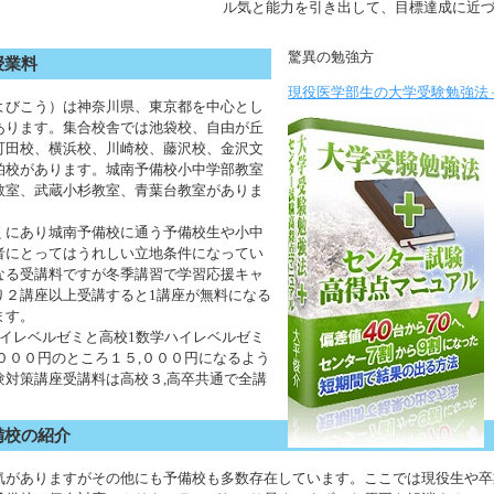
ル気と能力を引き出して、目標達成に近
城南予備校の学習システムの中には440,0
習システムがデータベースが用意されて
驚異の勉強方
授業料
対策として受験対策の演習、学校の定期
効果を発揮しています。
現役医学部生の大学受験勉強法
よびこう）は神奈川県、東京都を中心とし
あります。集合校舎では池袋校、自由が丘
町田校、横浜校、川崎校、藤沢校、金沢文
柏校があります。城南予備校小中学部教室
教室、武蔵小杉教室、青葉台教室がありま
くにあり城南予備校に通う予備校生や小中
者にとってはうれしい立地条件になってい
なる受講料ですが冬季講習で学習応援キャ
り２講座以上受講すると1講座が無料になる
ます。
ハイレベルゼミと高校1数学ハイレベルゼミ
０００円のところ１５,０００円になるよう
験対策講座受講料は高校３,高卒共通で全講
０円となっています。
の授業料はさまざまなコースがあるため、
備校の紹介
せん。学費は月別に払うシステムになって
校のほうかにも浪人して全日制クラスに行
気がありますがその他にも予備校も多数存在しています。ここでは現役生や卒
も年間１００万円はかかるようですから